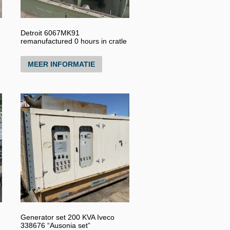
Detroit 6067MK91
remanufactured 0 hours in cratle
MEER INFORMATIE
Generator set 200 KVA Iveco
338676 “Ausonia set”