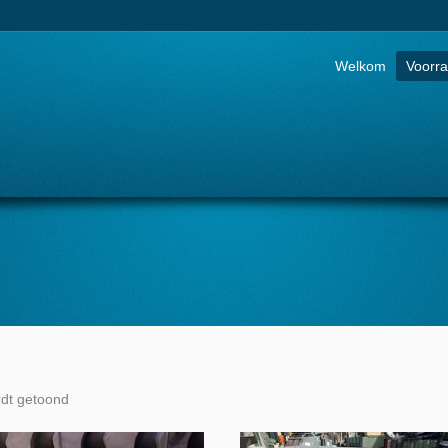
Go to:
Welkom
Voorr
rdt getoond