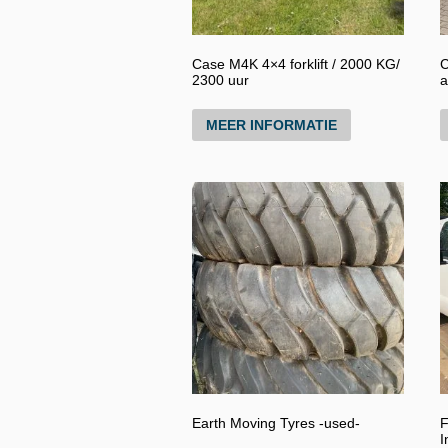
Case M4K 4×4 forklift / 2000 KG/
C
2300 uur
a
MEER INFORMATIE
Earth Moving Tyres -used-
F
I